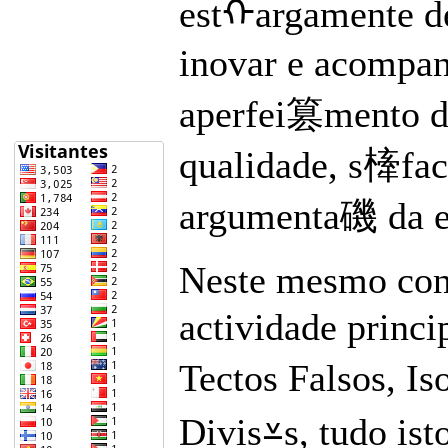
estᠬargamente d
inovar e acompan
aperfei篡mento do
qualidade, s㯠fact
argumenta磯 da em
Neste mesmo cont
actividade princ
Tectos Falsos, 
Divis⩡s, tudo is