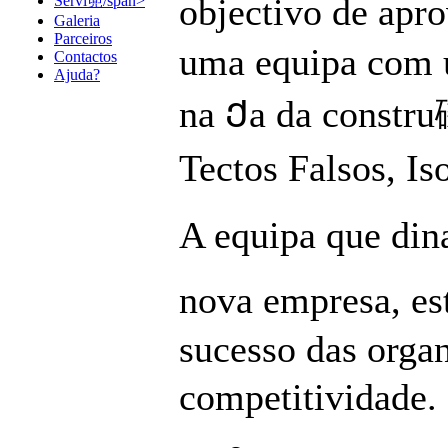
objectivo de apr
Servi篼/span>
Galeria
Parceiros
uma equipa com u
Contactos
Ajuda?
na Ქa da constru
Tectos Falsos, Is
A equipa que din
nova empresa, es
sucesso das orga
competitividade. 