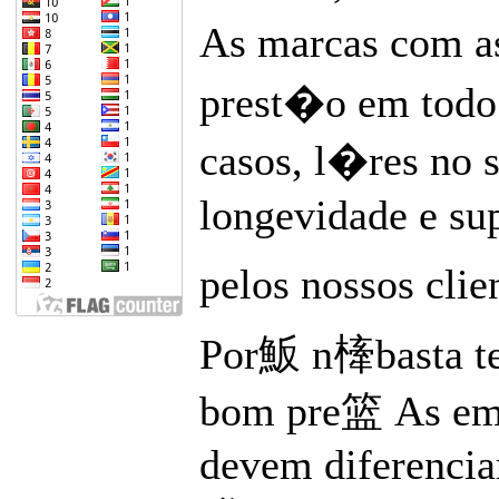
As marcas com as
prest�o em todo 
casos, l�res no s
longevidade e s
pelos nossos clie
Por魬 n㯠basta te
bom pre篮 As emp
devem diferencia