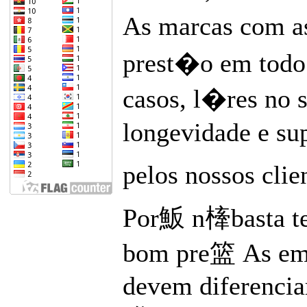
As marcas com as
prest�o em todo 
casos, l�res no s
longevidade e s
pelos nossos clie
Por魬 n㯠basta te
bom pre篮 As emp
devem diferencia