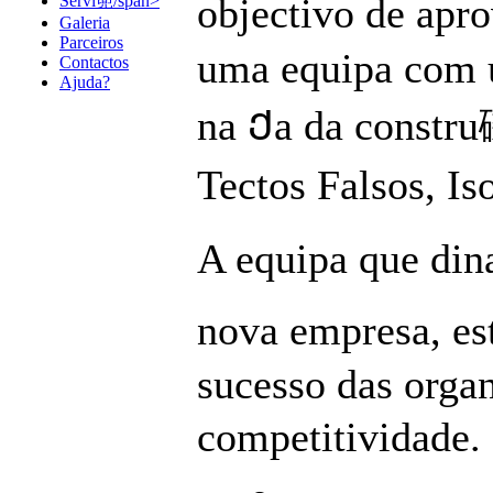
objectivo de apr
Servi篼/span>
Galeria
Parceiros
uma equipa com u
Contactos
Ajuda?
na Ქa da constru
Tectos Falsos, Is
A equipa que din
nova empresa, es
sucesso das orga
competitividade. 