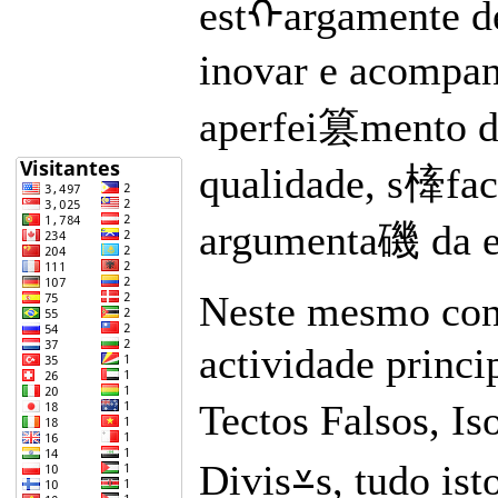
estᠬargamente d
inovar e acompan
aperfei篡mento do
qualidade, s㯠fact
argumenta磯 da em
Neste mesmo cont
actividade princ
Tectos Falsos, 
Divis⩡s, tudo is