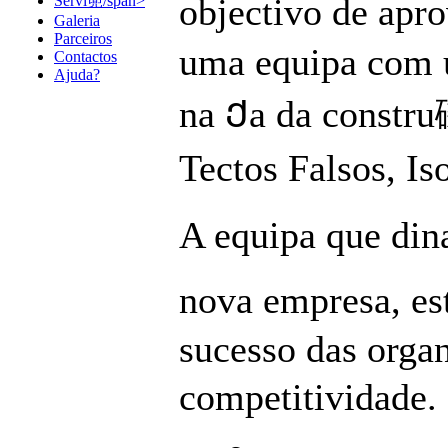
objectivo de apr
Servi篼/span>
Galeria
Parceiros
uma equipa com u
Contactos
Ajuda?
na Ქa da constru
Tectos Falsos, Is
A equipa que din
nova empresa, es
sucesso das orga
competitividade. 