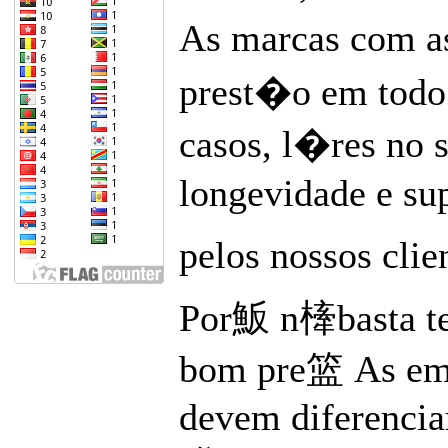
As marcas com as
prest�o em todo 
casos, l�res no s
longevidade e s
pelos nossos clie
Por魬 n㯠basta te
bom pre篮 As emp
devem diferencia