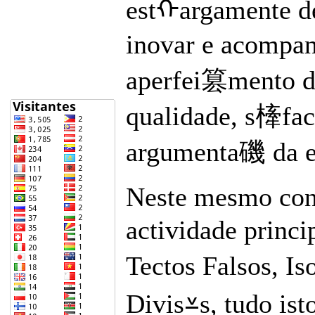
estᠬargamente d
inovar e acompan
aperfei篡mento do
qualidade, s㯠fact
argumenta磯 da em
Neste mesmo cont
actividade princ
Tectos Falsos, 
Divis⩡s, tudo is