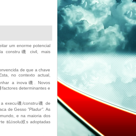
eitar um enorme potencial
da constru磯 civil, mais
onvencida de que a chave
sta, no contexto actual,
panhar a inova磯. Novos
㯠factores determinantes e
al, a execu磯/constru磯 de
Placa de Gesso
"Pladur"
. As
mundo, e na maioria dos
uporte ೠsolu絥s adoptadas