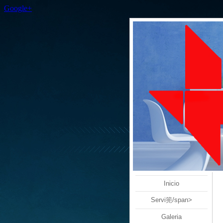
Google+
Inicio
Servi篼/span>
Galeria