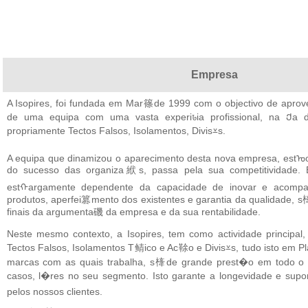
Empresa
A Isopires, foi fundada em Mar篠de 1999 com o objectivo de aprov
de uma equipa com uma vasta experiꮣia profissional, na Ქa 
propriamente Tectos Falsos, Isolamentos, Divis⩡s.
A equipa que dinamizou o aparecimento desta nova empresa, estᠣ
do sucesso das organiza絥s, passa pela sua competitividade. E
estᠬargamente dependente da capacidade de inovar e acom
produtos, aperfei篡mento dos existentes e garantia da qualidade, s
finais da argumenta磯 da empresa e da sua rentabilidade.
Neste mesmo contexto, a Isopires, tem como actividade princip
Tectos Falsos, Isolamentos T鲭ico e Ac䩣o e Divis⩡s, tudo isto em 
marcas com as quais trabalha, s㯠de grande prest�o em todo o 
casos, l�res no seu segmento. Isto garante a longevidade e s
pelos nossos clientes.