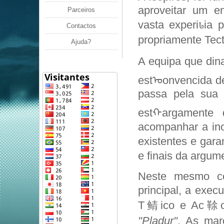
aproveitar um 
Parceiros
vasta experiꮣia 
Contactos
propriamente Tect
Ajuda?
A equipa que din
estᠣonvencida d
passa pela sua c
estᠬargamente 
acompanhar a in
existentes e gara
e finais da argum
Neste mesmo con
principal, a exe
T鲭ico e Ac䩣o e
"Pladur"
. As mar