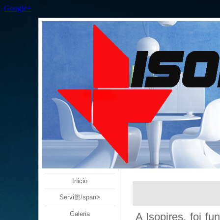
Google+
Inicio
Servi篼/span>
Galeria
A Isopires, foi 