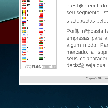
prest�o em todo 
seu segmento. Is
s adoptadas pelos
Por魬 n㯠basta te
empresas para a
algum modo. Par
mercado, a Isopi
seus colaborador
decis㯬 seja qual f
Copyright ⰱ4 Isopi