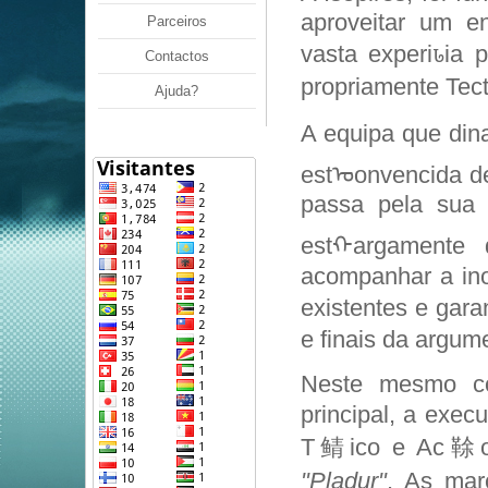
aproveitar um 
Parceiros
vasta experiꮣia 
Contactos
propriamente Tect
Ajuda?
A equipa que din
estᠣonvencida d
passa pela sua c
estᠬargamente 
acompanhar a in
existentes e gara
e finais da argum
Neste mesmo con
principal, a exe
T鲭ico e Ac䩣o e
"Pladur"
. As mar