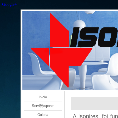
Google+
Inicio
Servi篼/span>
Galeria
A Isopires, foi 