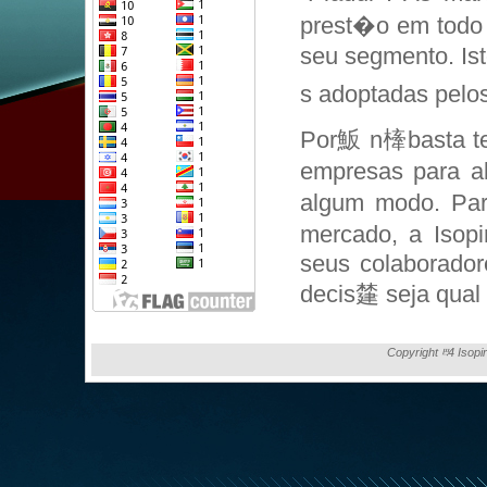
prest�o em todo 
seu segmento. Is
s adoptadas pelos
Por魬 n㯠basta te
empresas para a
algum modo. Par
mercado, a Isopi
seus colaborador
decis㯬 seja qual f
Copyright ⰱ4 Isopi