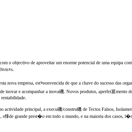
om o objectivo de aproveitar um enorme potencial de uma equipa com u
Divis⩡s.
sta nova empresa, estᠣonvencida de que a chave do sucesso das organiz
e inovar e acompanhar a inova磯. Novos produtos, aperfei篡mento dos e
rentabilidade.
mo actividade principal, a execu磯/constru磯 de Tectos Falsos, Isolam
ha, s㯠de grande prest�o em todo o mundo, e na maioria dos casos, l�r