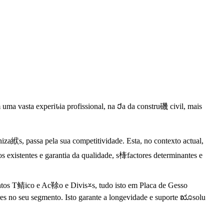
ma vasta experiꮣia profissional, na Ქa da constru磯 civil, mais
a絥s, passa pela sua competitividade. Esta, no contexto actual,
xistentes e garantia da qualidade, s㯠factores determinantes e
entos T鲭ico e Ac䩣o e Divis⩡s, tudo isto em Placa de Gesso
es no seu segmento. Isto garante a longevidade e suporte ೠsolu