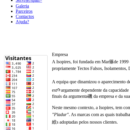
Servi篼/span>
Galeria
Parceiros
Contactos
Ajuda?
Empresa
A Isopires, foi fundada em Mar篠de 1999 c
propriamente Tectos Falsos, Isolamentos, 
A equipa que dinamizou o aparecimento de
estᠬargamente dependente da capacidade d
finais da argumenta磯 da empresa e da sua 
Neste mesmo contexto, a Isopires, tem co
"Pladur"
. As marcas com as quais trabal
絥s adoptadas pelos nossos clientes.