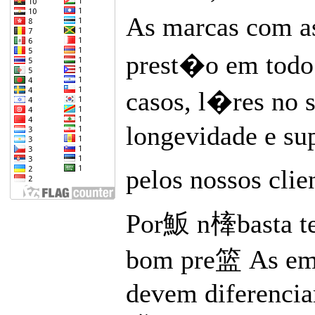
As marcas com as
prest�o em todo 
casos, l�res no s
longevidade e s
pelos nossos clie
Por魬 n㯠basta te
bom pre篮 As emp
devem diferencia