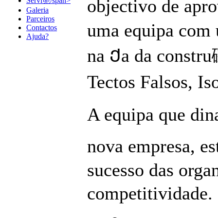
objectivo de apr
Servi篼/span>
Galeria
Parceiros
uma equipa com u
Contactos
Ajuda?
na Ქa da constru
Tectos Falsos, Is
A equipa que din
nova empresa, es
sucesso das orga
competitividade. 