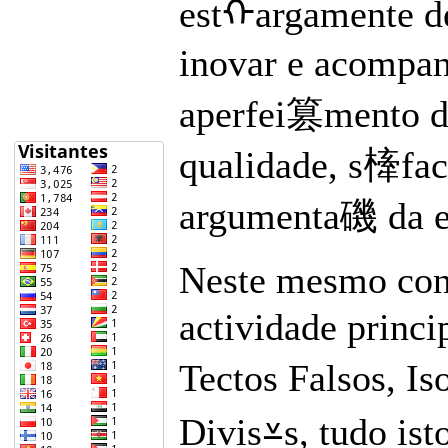
estᠬargamente d
inovar e acompan
aperfei篡mento do
qualidade, s㯠fact
argumenta磯 da em
Neste mesmo cont
actividade princ
Tectos Falsos, 
Divis⩡s, tudo is