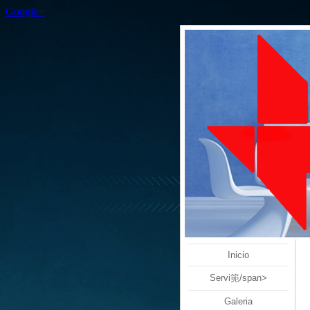
Google+
Inicio
Servi篼/span>
Galeria