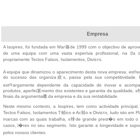
Empresa
A Isopires, foi fundada em Mar篠de 1999 com o objectivo de aprov
de uma equipa com uma vasta experiꮣia profissional, na Ქa 
propriamente Tectos Falsos, Isolamentos, Divis⩡s.
A equipa que dinamizou o aparecimento desta nova empresa, estᠣ
do sucesso das organiza絥s, passa pela sua competitividade. E
estᠬargamente dependente da capacidade de inovar e acom
produtos, aperfei篡mento dos existentes e garantia da qualidade, s
finais da argumenta磯 da empresa e da sua rentabilidade.
Neste mesmo contexto, a Isopires, tem como actividade princip
Tectos Falsos, Isolamentos T鲭ico e Ac䩣o e Divis⩡s, tudo isto em 
marcas com as quais trabalha, s㯠de grande prest�o em todo o 
casos, l�res no seu segmento. Isto garante a longevidade e s
pelos nossos clientes.