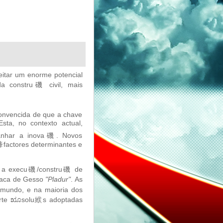
eitar um enorme potencial
da constru磯 civil, mais
onvencida de que a chave
sta, no contexto actual,
panhar a inova磯. Novos
㯠factores determinantes e
al, a execu磯/constru磯 de
Placa de Gesso
"Pladur"
. As
mundo, e na maioria dos
uporte ೠsolu絥s adoptadas