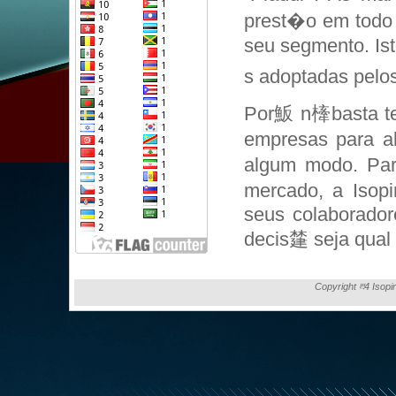
prest�o em todo 
seu segmento. Is
s adoptadas pelos
Por魬 n㯠basta te
empresas para a
algum modo. Par
mercado, a Isopi
seus colaborador
decis㯬 seja qual f
Copyright ⰱ4 Isopi