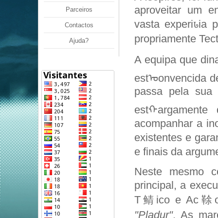
aproveitar um 
Parceiros
vasta experiꮣia 
Contactos
propriamente Tect
Ajuda?
A equipa que din
estᠣonvencida d
passa pela sua c
estᠬargamente 
acompanhar a in
existentes e gara
e finais da argum
Neste mesmo con
principal, a exe
T鲭ico e Ac䩣o e
"Pladur"
. As mar