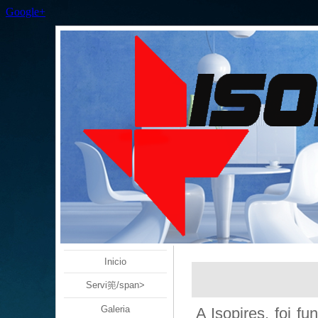
Google+
Inicio
Servi篼/span>
Galeria
A Isopires, foi 