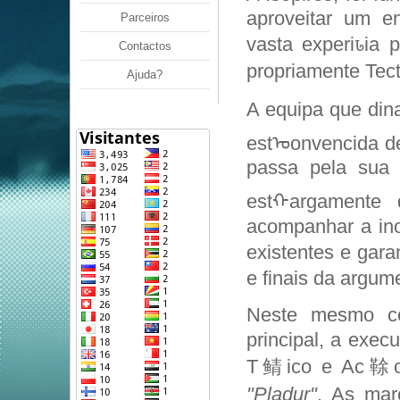
aproveitar um 
Parceiros
vasta experiꮣia 
Contactos
propriamente Tect
Ajuda?
A equipa que din
estᠣonvencida d
passa pela sua c
estᠬargamente 
acompanhar a in
existentes e gara
e finais da argum
Neste mesmo con
principal, a exe
T鲭ico e Ac䩣o e
"Pladur"
. As mar