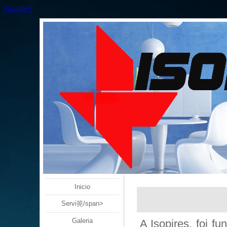
Google+
Inicio
Servi篼/span>
Galeria
A Isopires, foi 