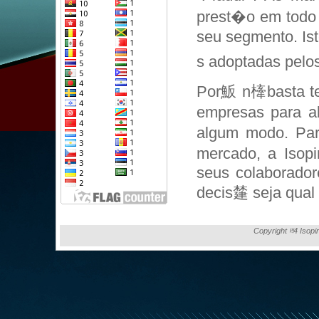
prest�o em todo 
seu segmento. Is
s adoptadas pelos
Por魬 n㯠basta te
empresas para a
algum modo. Par
mercado, a Isopi
seus colaborador
decis㯬 seja qual f
Copyright ⰱ4 Isopi