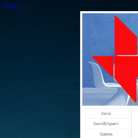
Google+
Inicio
Servi篼/span>
Galeria