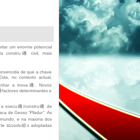
eitar um enorme potencial
da constru磯 civil, mais
onvencida de que a chave
sta, no contexto actual,
panhar a inova磯. Novos
㯠factores determinantes e
al, a execu磯/constru磯 de
Placa de Gesso
"Pladur"
. As
mundo, e na maioria dos
uporte ೠsolu絥s adoptadas