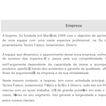
Empresa
A Isopires, foi fundada em Mar篠de 1999 com o objectivo de aprov
de uma equipa com uma vasta experiꮣia profissional, na Ქa 
propriamente Tectos Falsos, Isolamentos, Divis⩡s.
A equipa que dinamizou o aparecimento desta nova empresa, estᠣ
do sucesso das organiza絥s, passa pela sua competitividade. E
estᠬargamente dependente da capacidade de inovar e acom
produtos, aperfei篡mento dos existentes e garantia da qualidade, s
finais da argumenta磯 da empresa e da sua rentabilidade.
Neste mesmo contexto, a Isopires, tem como actividade princip
Tectos Falsos, Isolamentos T鲭ico e Ac䩣o e Divis⩡s, tudo isto em 
marcas com as quais trabalha, s㯠de grande prest�o em todo o 
casos, l�res no seu segmento. Isto garante a longevidade e s
pelos nossos clientes.