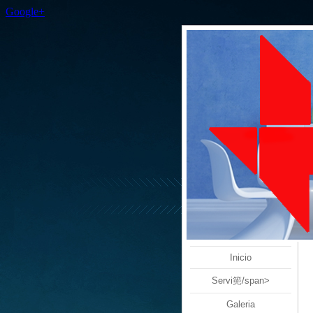
Google+
Inicio
Servi篼/span>
Galeria