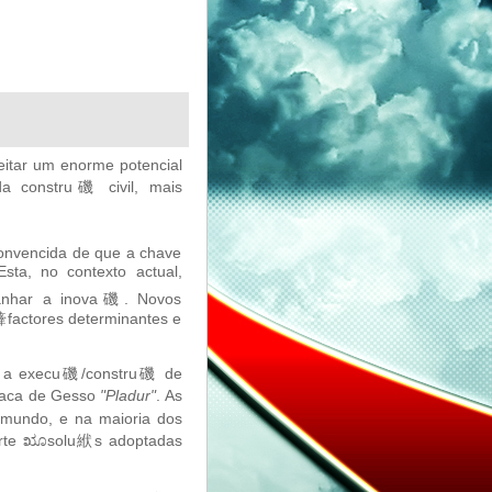
eitar um enorme potencial
da constru磯 civil, mais
onvencida de que a chave
sta, no contexto actual,
panhar a inova磯. Novos
㯠factores determinantes e
al, a execu磯/constru磯 de
Placa de Gesso
"Pladur"
. As
mundo, e na maioria dos
uporte ೠsolu絥s adoptadas