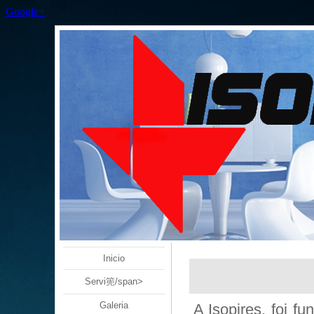
Google+
Inicio
Servi篼/span>
Galeria
A Isopires, foi 