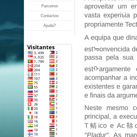
aproveitar um 
Parceiros
vasta experiꮣia 
Contactos
propriamente Tect
Ajuda?
A equipa que din
estᠣonvencida d
passa pela sua c
estᠬargamente 
acompanhar a in
existentes e gara
e finais da argum
Neste mesmo con
principal, a exe
T鲭ico e Ac䩣o e
"Pladur"
. As mar