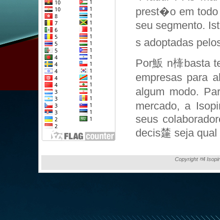
prest�o em todo 
seu segmento. Is
s adoptadas pelos
Por魬 n㯠basta te
empresas para a
algum modo. Par
mercado, a Isopi
seus colaborador
decis㯬 seja qual f
Copyright ⰱ4 Isopi