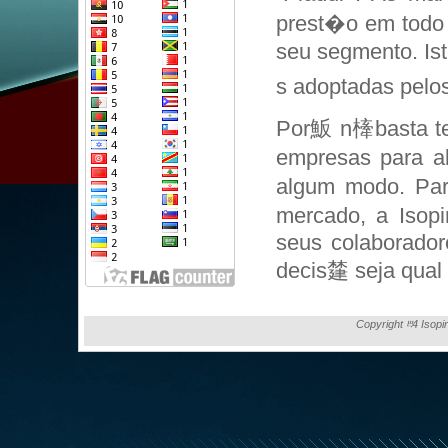
prest�o em todo 
seu segmento. Is
s adoptadas pelos
Por魬 n㯠basta te
empresas para a
algum modo. Par
mercado, a Isopi
seus colaborador
decis㯬 seja qual f
Copyright ⰱ4 Isopi