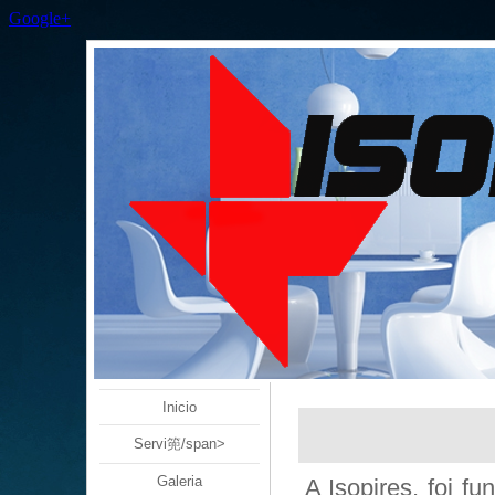
Google+
Inicio
Servi篼/span>
Galeria
A Isopires, foi 