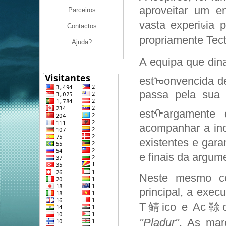
aproveitar um 
Parceiros
vasta experiꮣia 
Contactos
propriamente Tect
Ajuda?
A equipa que din
estᠣonvencida d
passa pela sua c
estᠬargamente 
acompanhar a in
existentes e gara
e finais da argum
Neste mesmo con
principal, a exe
T鲭ico e Ac䩣o e
"Pladur"
. As mar