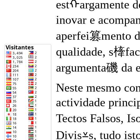
estᠬargamente d
inovar e acompan
aperfei篡mento do
qualidade, s㯠fact
argumenta磯 da em
Neste mesmo cont
actividade princ
Tectos Falsos, 
Divis⩡s, tudo is