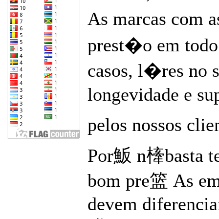
As marcas com as
prest�o em todo 
casos, l�res no s
longevidade e s
pelos nossos clie
Por魬 n㯠basta te
bom pre篮 As emp
devem diferencia