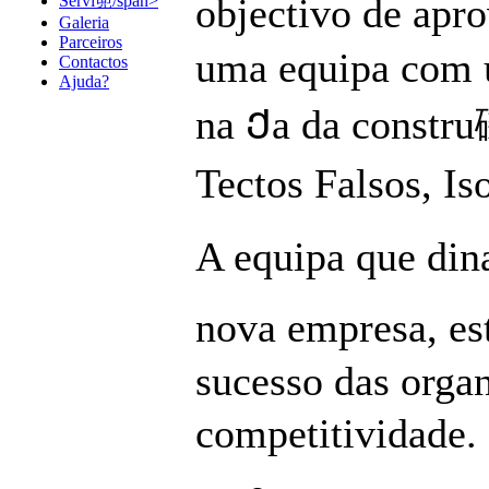
objectivo de apr
Servi篼/span>
Galeria
Parceiros
uma equipa com u
Contactos
Ajuda?
na Ქa da constru
Tectos Falsos, Is
A equipa que din
nova empresa, es
sucesso das orga
competitividade. 