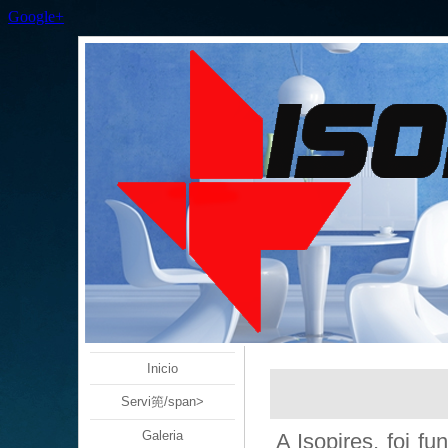
Google+
Inicio
Servi篼/span>
Galeria
A Isopires, foi 