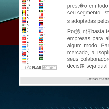
prest�o em todo 
seu segmento. Is
s adoptadas pelos
Por魬 n㯠basta te
empresas para a
algum modo. Par
mercado, a Isopi
seus colaborador
decis㯬 seja qual f
Copyright ⰱ4 Isopi