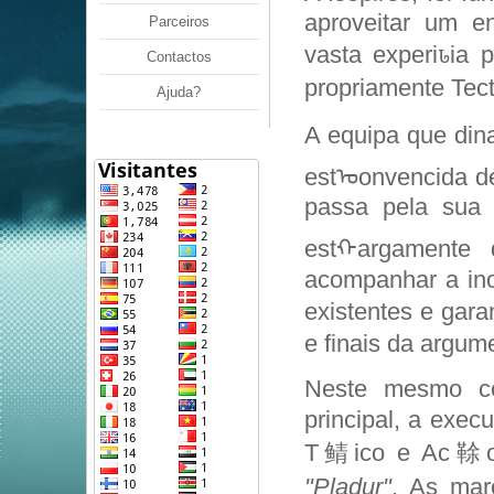
aproveitar um 
Parceiros
vasta experiꮣia 
Contactos
propriamente Tect
Ajuda?
A equipa que din
estᠣonvencida d
passa pela sua c
estᠬargamente 
acompanhar a in
existentes e gara
e finais da argum
Neste mesmo con
principal, a exe
T鲭ico e Ac䩣o e
"Pladur"
. As mar