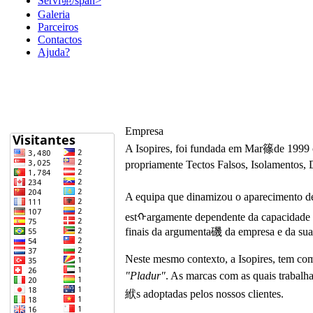
Servi篼/span>
Galeria
Parceiros
Contactos
Ajuda?
Empresa
A Isopires, foi fundada em Mar篠de 1999 c
propriamente Tectos Falsos, Isolamentos, 
A equipa que dinamizou o aparecimento de
estᠬargamente dependente da capacidade d
finais da argumenta磯 da empresa e da sua 
Neste mesmo contexto, a Isopires, tem co
"Pladur"
. As marcas com as quais trabal
絥s adoptadas pelos nossos clientes.