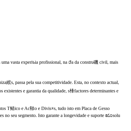
ma vasta experiꮣia profissional, na Ქa da constru磯 civil, mais
a絥s, passa pela sua competitividade. Esta, no contexto actual,
xistentes e garantia da qualidade, s㯠factores determinantes e
entos T鲭ico e Ac䩣o e Divis⩡s, tudo isto em Placa de Gesso
es no seu segmento. Isto garante a longevidade e suporte ೠsolu