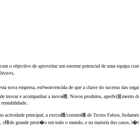
om o objectivo de aproveitar um enorme potencial de uma equipa com u
Divis⩡s.
sta nova empresa, estᠣonvencida de que a chave do sucesso das organiz
e inovar e acompanhar a inova磯. Novos produtos, aperfei篡mento dos e
rentabilidade.
mo actividade principal, a execu磯/constru磯 de Tectos Falsos, Isolam
ha, s㯠de grande prest�o em todo o mundo, e na maioria dos casos, l�r