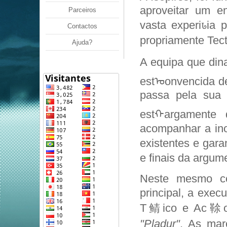
aproveitar um 
Parceiros
vasta experiꮣia 
Contactos
propriamente Tect
Ajuda?
A equipa que din
estᠣonvencida d
passa pela sua c
estᠬargamente 
acompanhar a in
existentes e gara
e finais da argum
Neste mesmo con
principal, a exe
T鲭ico e Ac䩣o e
"Pladur"
. As mar