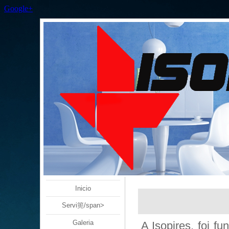
Google+
Inicio
Servi篼/span>
Galeria
A Isopires, foi 