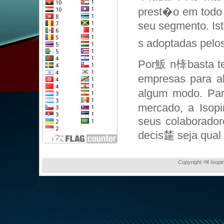
prest�o em todo 
seu segmento. Is
s adoptadas pelos
Por魬 n㯠basta te
empresas para a
algum modo. Par
mercado, a Isopi
seus colaborador
decis㯬 seja qual f
Copyright ⰱ4 Isopi