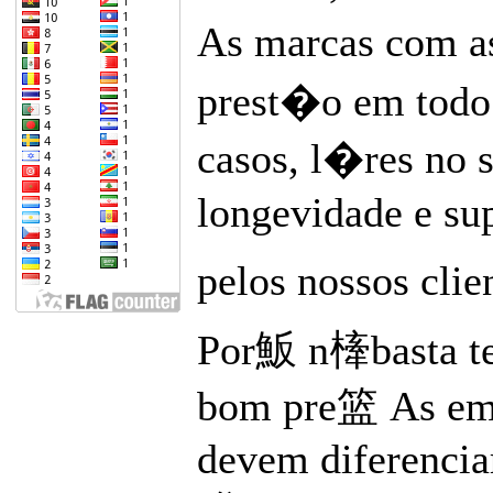
As marcas com as
prest�o em todo 
casos, l�res no s
longevidade e s
pelos nossos clie
Por魬 n㯠basta te
bom pre篮 As emp
devem diferencia