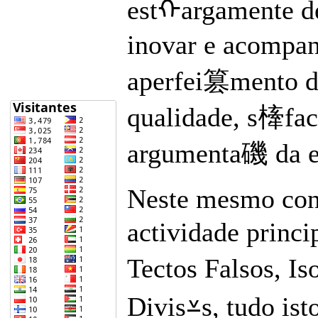
estᠬargamente d
inovar e acompan
aperfei篡mento do
qualidade, s㯠fact
argumenta磯 da em
Neste mesmo cont
actividade princ
Tectos Falsos, 
Divis⩡s, tudo is