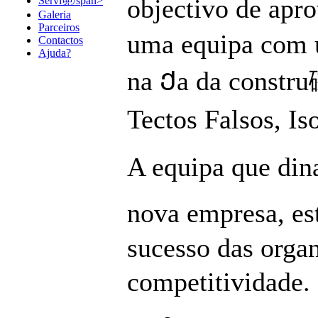
objectivo de apr
Servi篼/span>
Galeria
Parceiros
uma equipa com u
Contactos
Ajuda?
na Ქa da constru
Tectos Falsos, Is
A equipa que din
nova empresa, es
sucesso das orga
competitividade. 