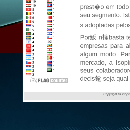
prest�o em todo 
seu segmento. Is
s adoptadas pelos
Por魬 n㯠basta te
empresas para a
algum modo. Par
mercado, a Isopi
seus colaborador
decis㯬 seja qual f
Copyright ⰱ4 Isopi