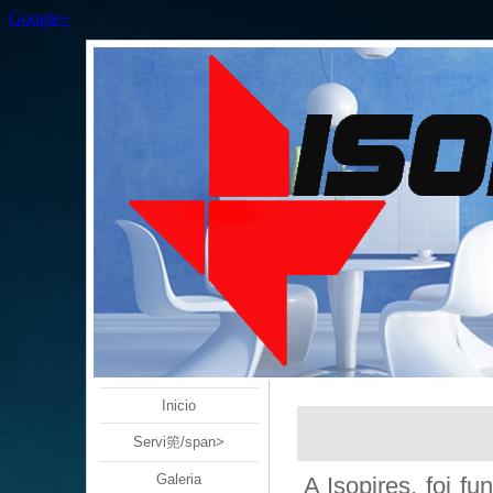
Google+
Inicio
Servi篼/span>
Galeria
A Isopires, foi 