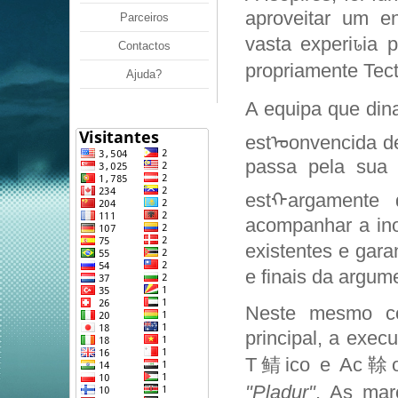
aproveitar um 
Parceiros
vasta experiꮣia 
Contactos
propriamente Tect
Ajuda?
A equipa que din
estᠣonvencida d
passa pela sua c
estᠬargamente 
acompanhar a in
existentes e gara
e finais da argum
Neste mesmo con
principal, a exe
T鲭ico e Ac䩣o e
"Pladur"
. As mar