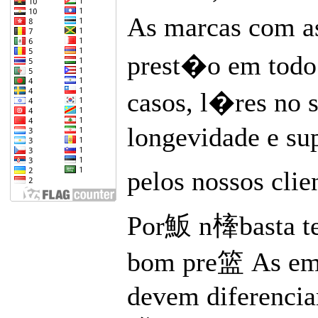
As marcas com as
prest�o em todo 
casos, l�res no s
longevidade e s
pelos nossos clie
Por魬 n㯠basta te
bom pre篮 As emp
devem diferencia