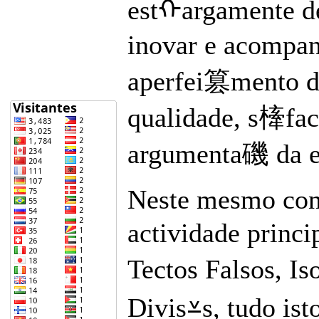
estᠬargamente d
inovar e acompan
aperfei篡mento do
qualidade, s㯠fact
argumenta磯 da em
Neste mesmo cont
actividade princ
Tectos Falsos, 
Divis⩡s, tudo is