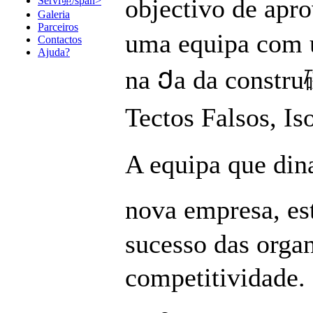
objectivo de apr
Servi篼/span>
Galeria
Parceiros
uma equipa com u
Contactos
Ajuda?
na Ქa da constru
Tectos Falsos, Is
A equipa que din
nova empresa, es
sucesso das orga
competitividade. 