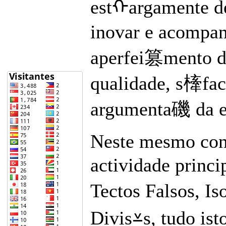
estᠬargamente d
inovar e acompan
aperfei篡mento do
qualidade, s㯠fact
argumenta磯 da em
Neste mesmo cont
actividade princ
Tectos Falsos, 
Divis⩡s, tudo is