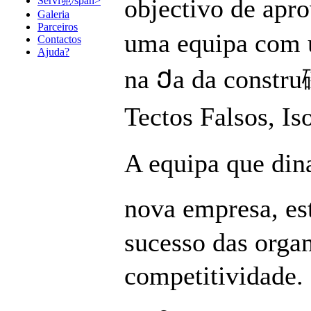
objectivo de apr
Servi篼/span>
Galeria
Parceiros
uma equipa com u
Contactos
Ajuda?
na Ქa da constru
Tectos Falsos, Is
A equipa que din
nova empresa, es
sucesso das orga
competitividade. 