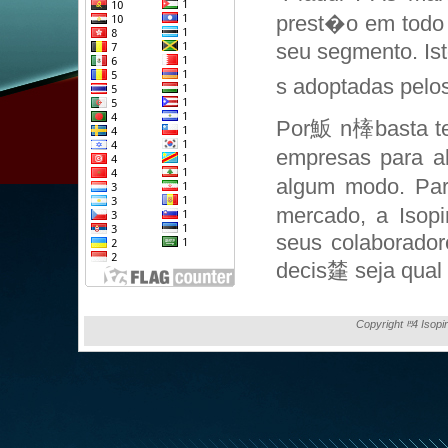
prest�o em todo 
seu segmento. Is
s adoptadas pelos
Por魬 n㯠basta te
empresas para a
algum modo. Par
mercado, a Isopi
seus colaborador
decis㯬 seja qual f
Copyright ⰱ4 Isopi