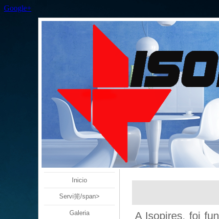
Google+
Inicio
Servi篼/span>
Galeria
A Isopires, foi 