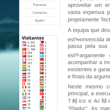
aproveitar um 
Parceiros
vasta experiꮣia 
Contactos
propriamente Tect
Ajuda?
A equipa que din
estᠣonvencida d
passa pela sua c
estᠬargamente 
acompanhar a in
existentes e gara
e finais da argum
Neste mesmo con
principal, a exe
T鲭ico e Ac䩣o e
"Pladur"
. As mar