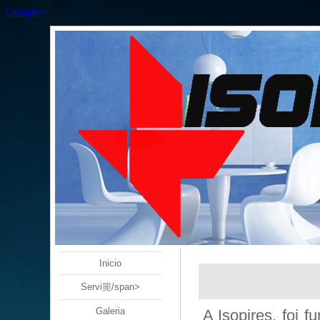
Google+
Inicio
Servi篼/span>
Galeria
A Isopires, foi