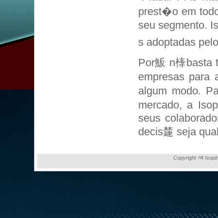
prest�o em todo
seu segmento. I
s adoptadas pelo
Por魬 n㯠basta t
empresas para 
algum modo. Pa
mercado, a Isop
seus colaborado
decis㯬 seja qual 
Copyright ⰱ4 Isopi