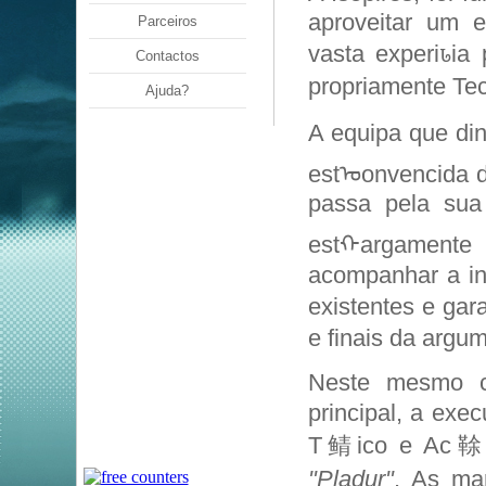
aproveitar um 
Parceiros
vasta experiꮣia 
Contactos
propriamente Tec
Ajuda?
A equipa que di
estᠣonvencida 
passa pela sua 
estᠬargamente
acompanhar a i
existentes e gar
e finais da argu
Neste mesmo co
principal, a ex
T鲭ico e Ac䩣o 
"Pladur"
. As ma