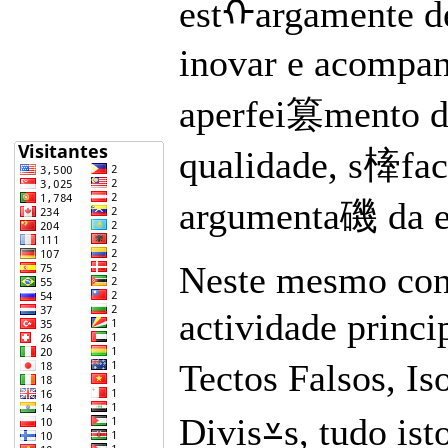
estᠬargamente d
inovar e acompan
aperfei篡mento do
qualidade, s㯠fact
argumenta磯 da em
Neste mesmo cont
actividade princ
Tectos Falsos, 
Divis⩡s, tudo is