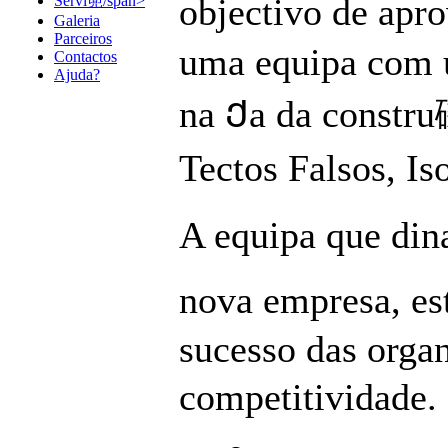
objectivo de apr
Servi篼/span>
Galeria
Parceiros
uma equipa com u
Contactos
Ajuda?
na Ქa da constru
Tectos Falsos, Is
A equipa que din
nova empresa, es
sucesso das orga
competitividade. 