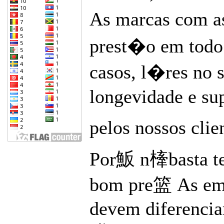
As marcas com as
prest�o em todo 
casos, l�res no s
longevidade e s
pelos nossos clie
Por魬 n㯠basta te
bom pre篮 As emp
devem diferencia