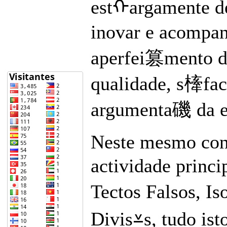
estᠬargamente d
inovar e acompan
aperfei篡mento do
qualidade, s㯠fact
argumenta磯 da em
Neste mesmo cont
actividade princ
Tectos Falsos, 
Divis⩡s, tudo is