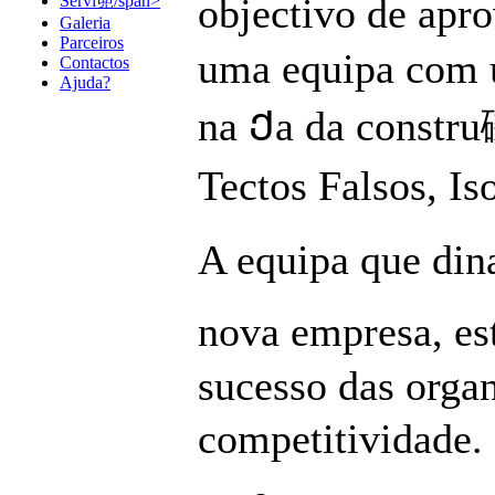
objectivo de apr
Servi篼/span>
Galeria
Parceiros
uma equipa com u
Contactos
Ajuda?
na Ქa da constru
Tectos Falsos, Is
A equipa que din
nova empresa, es
sucesso das orga
competitividade. 