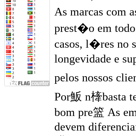
As marcas com as
prest�o em todo 
casos, l�res no s
longevidade e s
pelos nossos clie
Por魬 n㯠basta te
bom pre篮 As emp
devem diferencia