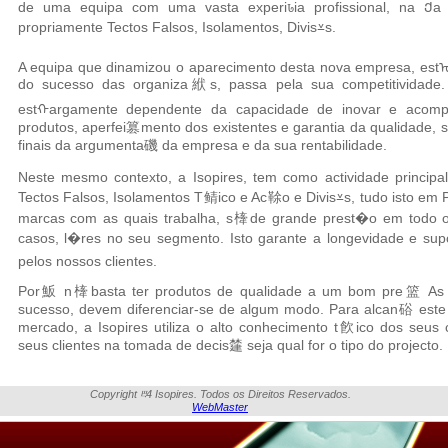
de uma equipa com uma vasta experiꮣia profissional, na Ქa
propriamente Tectos Falsos, Isolamentos, Divis⩡s.
A equipa que dinamizou o aparecimento desta nova empresa, est
do sucesso das organiza絥s, passa pela sua competitividade. 
estᠬargamente dependente da capacidade de inovar e aco
produtos, aperfei篡mento dos existentes e garantia da qualidade, 
finais da argumenta磯 da empresa e da sua rentabilidade.
Neste mesmo contexto, a Isopires, tem como actividade princi
Tectos Falsos, Isolamentos T鲭ico e Ac䩣o e Divis⩡s, tudo isto em
marcas com as quais trabalha, s㯠de grande prest�o em todo o
casos, l�res no seu segmento. Isto garante a longevidade e 
pelos nossos clientes.
Por魬 n㯠basta ter produtos de qualidade a um bom pre篮 As
sucesso, devem diferenciar-se de algum modo. Para alcan硲 este 
mercado, a Isopires utiliza o alto conhecimento t飮ico dos seus 
seus clientes na tomada de decis㯬 seja qual for o tipo do projecto.
Copyright ⰱ4 Isopires. Todos os Direitos Reservados.
WebMaster