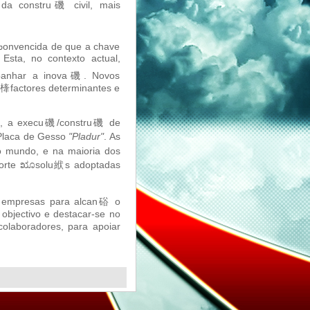
 da constru磯 civil, mais
ᠣonvencida de que a chave
Esta, no contexto actual,
mpanhar a inova磯. Novos
s㯠factores determinantes e
pal, a execu磯/constru磯 de
 Placa de Gesso
"Pladur"
. As
 mundo, e na maioria dos
suporte ೠsolu絥s adoptadas
 empresas para alcan硲 o
objectivo e destacar-se no
colaboradores, para apoiar