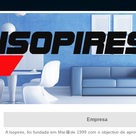
Empresa
A Isopires, foi fundada em Mar篠de 1999 com o objectivo de apro