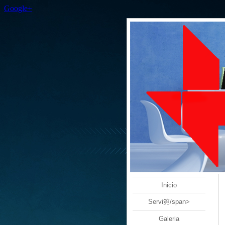
Google+
Inicio
Servi篼/span>
Galeria