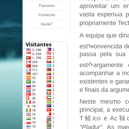
aproveitar um 
Parceiros
vasta experiꮣia 
Contactos
propriamente Tect
Ajuda?
A equipa que din
estᠣonvencida d
passa pela sua c
estᠬargamente 
acompanhar a in
existentes e gara
e finais da argum
Neste mesmo con
principal, a exe
T鲭ico e Ac䩣o e
"Pladur"
. As mar