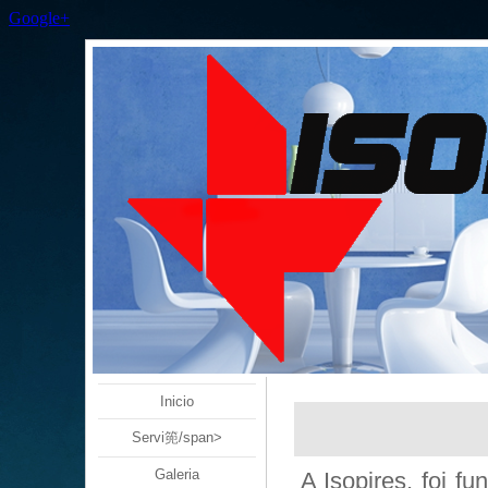
Google+
Inicio
Servi篼/span>
Galeria
A Isopires, foi 