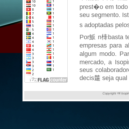
prest�o em todo 
seu segmento. Is
s adoptadas pelos
Por魬 n㯠basta te
empresas para a
algum modo. Par
mercado, a Isopi
seus colaborador
decis㯬 seja qual f
Copyright ⰱ4 Isopi