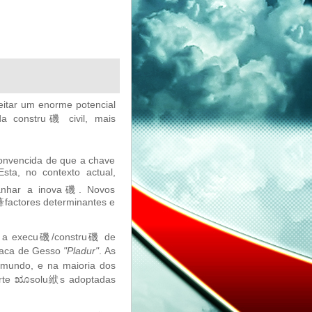
eitar um enorme potencial
da constru磯 civil, mais
onvencida de que a chave
sta, no contexto actual,
panhar a inova磯. Novos
㯠factores determinantes e
al, a execu磯/constru磯 de
Placa de Gesso
"Pladur"
. As
mundo, e na maioria dos
uporte ೠsolu絥s adoptadas