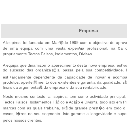
Empresa
A Isopires, foi fundada em Mar篠de 1999 com o objectivo de aprov
de uma equipa com uma vasta experiꮣia profissional, na Ქa 
propriamente Tectos Falsos, Isolamentos, Divis⩡s.
A equipa que dinamizou o aparecimento desta nova empresa, estᠣ
do sucesso das organiza絥s, passa pela sua competitividade. E
estᠬargamente dependente da capacidade de inovar e acom
produtos, aperfei篡mento dos existentes e garantia da qualidade, s
finais da argumenta磯 da empresa e da sua rentabilidade.
Neste mesmo contexto, a Isopires, tem como actividade princip
Tectos Falsos, Isolamentos T鲭ico e Ac䩣o e Divis⩡s, tudo isto em 
marcas com as quais trabalha, s㯠de grande prest�o em todo o 
casos, l�res no seu segmento. Isto garante a longevidade e s
pelos nossos clientes.