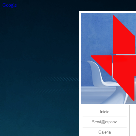
Google+
Inicio
Servi篼/span>
Galeria