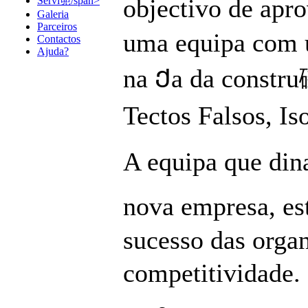
objectivo de apr
Servi篼/span>
Galeria
Parceiros
uma equipa com u
Contactos
Ajuda?
na Ქa da constru
Tectos Falsos, Is
A equipa que din
nova empresa, es
sucesso das orga
competitividade. 