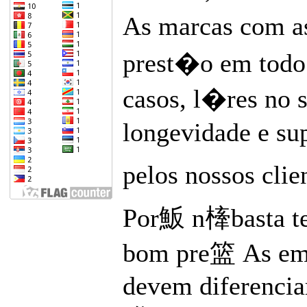
As marcas com as
prest�o em todo 
casos, l�res no s
longevidade e s
pelos nossos clie
Por魬 n㯠basta te
bom pre篮 As emp
devem diferencia