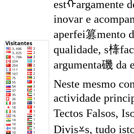
estᠬargamente d
inovar e acompan
aperfei篡mento do
qualidade, s㯠fact
argumenta磯 da em
Neste mesmo cont
actividade princ
Tectos Falsos, 
Divis⩡s, tudo is